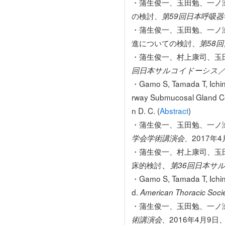
・蒲生俊一、玉田勉、一ノ瀬正
の検討、
第59回日本呼吸
・蒲生俊一、玉田勉、一ノ瀬正和、他:
進についての検討、
第58
・蒲生俊一、村上康司、玉
回日本サルコイドーシス／
・Gamo S, Tamada T, Ichino
rway Submucosal Gland Ce
n D. C. (
Abstract
)
・蒲生俊一、玉田勉、一ノ瀬
、2017年
学会学術講演会
・蒲生俊一、村上康司、玉
、
床的検討
第36回日本サ
・Gamo S, Tamada T, Ichinos
d.
American Thoracic Socie
・蒲生俊一、玉田勉、一ノ瀬
、2016年4月9日
術講演会