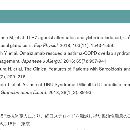
se M, et al. TLR7 agonist attenuates acetylcholine-induced, Ca
osal gland cells.
2018; 103(11): 1543-1559.
Exp Physiol.
h Y, et al. Omalizumab rescued a asthma-COPD overlap syndrome
anagement.
. 2016; 65(7): 937-941.
Japanese J Allergol
 H, et al. The Clinical Features of Patients with Sarcoidosis an
(2), 209–216.
 T, et al. A Case of TINU Syndrome Difficult to Differentiate fro
. 2018; 38(1_2): 89-93.
r Granulomatous Disord
IL-5Rα抗体導入により、経口ステロイドを漸減し得た難治性喘息の
年6月15日、東京．