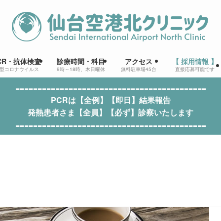
CR・抗体検査
診療時間・科目
アクセス
【 採用情報 】
型コロナウイルス
9時～18時、木日曜休
無料駐車場45台
直接応募可能です
===========================================
PCRは【全例】【即日】結果報告
発熱患者さま【全員】【必ず】診察いたします
===========================================