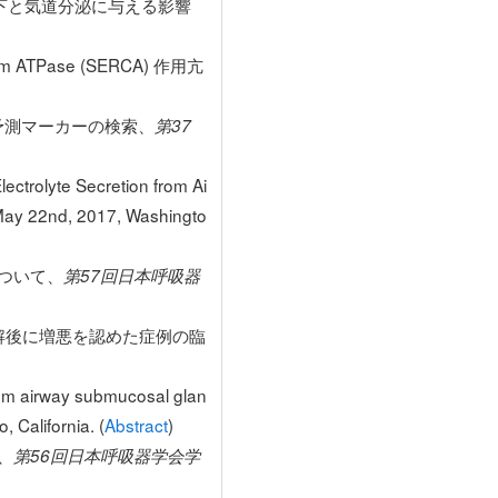
現低下と気道分泌に与える影響
 ATPase (SERCA) 作用亢
予測マーカーの検索、
第37
ctrolyte Secretion from Ai
May 22nd, 2017, Washingto
について、
第57回日本呼吸器
解後に増悪を認めた症例の臨
from airway submucosal glan
 California. (
Abstract
)
、
第56回日本呼吸器学会学