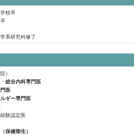
中学校卒
校卒
卒
医学系研究科修了
学院）
医・
総合内科専門医
専門医
レルギー専門医
医
域経験認定医
ト（保健衛生）