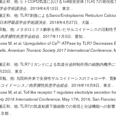
和、他: ヒトCOPD気道におけるToll様受容体 (TLR) 7の発
、2019年4月12日、東京．
器学会学術講演会
 TLR7刺激によるSarco/Endoplasmic Reticulum Calcium
、2018年4月27日、大阪．
回日本呼吸器学会学術講演会
田勉、他: メタボロミクス解析を用いたサルコイドーシスの活動性
、2017年11月3日、愛知．
肉芽腫性疾患学会総会
2+
se M, et al. Upregulation of Ca
-ATPase by TLR7 Decreases Ele
lls.
, 
American Thoracic Society 2017 International Conference
正和、他: TLR7リガンドによる気道分泌抑制作用の細胞内機序
4月23日、東京．
田勉、他:
当院科外来で全身性サルコイドーシスのフォロー中、寛
、2016年10月8日、東京．
ルコイドーシス／肉芽腫性疾患学会総会
e M, et al. Toll like receptor 7 regulates electrolyte secretion 
, May 17th, 2016, San Francisco,
ty 2016 International Conference
正和、他: TLR7の気道粘膜下腺細胞での発現と分泌機能への影響
、京都．