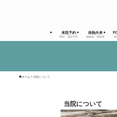
来院予約
発熱外来
P
Web・電話予約
接触者・帰国者
新
ホーム
当院について
当院について