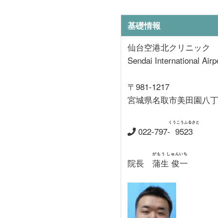
基礎情報
仙台空港北クリニック
Sendai International Airp
〒981-1217
宮城県名取市美田園八丁
くうこうふるさと
022-797-
9523
がもう しゅんいち
院長
蒲生 俊一