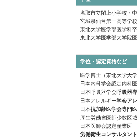
名取市立閖上小学校・
宮城県仙台第一高等学
東北大学医学部医学科
東北大学医学部大学院
学位・認定資格など
医学博士（東北大学大
日本内科学会認定内科
日本呼吸器学会
呼吸器
日本アレルギー学会
ア
日本
抗加齢医学会専門
厚生労働省医師少数区
日本医師会認定産業医
労働衛生コンサルタン