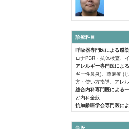
診療
科目
呼吸器専門医による感
ロナPCR・抗体検査、
アレルギー専門医
によ
ギー性鼻炎)、蕁麻疹 (
方・使い方指導、アレル
総合内科専門医
による
ど内科全般
抗加齢医学会専門医
に
学歴