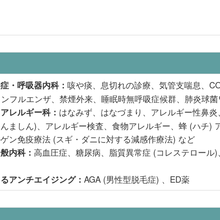
咳や痰、息切れの診療、気管支喘息、CO
染症・呼吸器内科：
インフルエンザ、禁煙外来、睡眠時無呼吸症候群、肺炎球菌
はなみず、はなづまり、アレルギー性鼻炎、
る
アレルギー科：
じんましん)、アレルギー検査、食物アレルギー、蜂 (ハチ)
ゲン免疫療法 (スギ・ダニに対する減感作療法) など
高血圧症、糖尿病、脂質異常症 (コレステロール)、
一般内科：
AGA (男性型脱毛症) 、ED薬
よる
アンチエイジング：