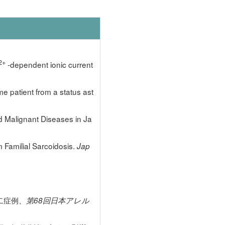
2+
-dependent ionic current
 patient from a status ast
d Malignant Diseases in Ja
m Familial Sarcoidosis.
Jap
二症例、
第68回日本アレル