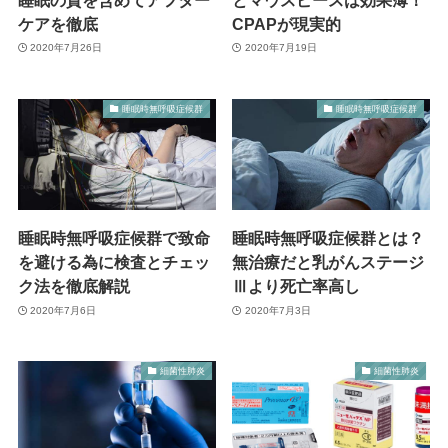
ケアを徹底
CPAPが現実的
2020年7月26日
2020年7月19日
睡眠時無呼吸症候群
睡眠時無呼吸症候群
睡眠時無呼吸症候群で致命
睡眠時無呼吸症候群とは？
を避ける為に検査とチェッ
無治療だと乳がんステージ
ク法を徹底解説
Ⅲより死亡率高し
2020年7月6日
2020年7月3日
細菌性肺炎
細菌性肺炎