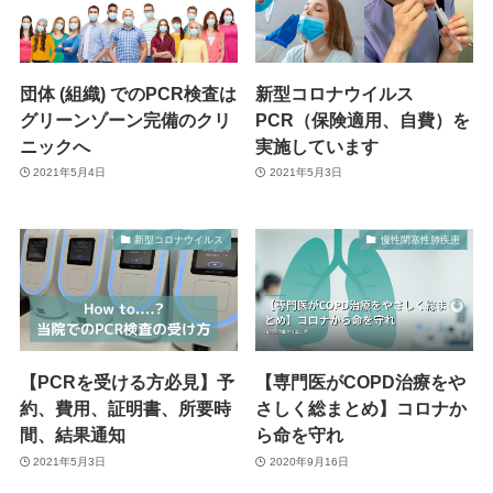
団体 (組織) でのPCR検査は
新型コロナウイルス
グリーンゾーン完備のクリ
PCR（保険適用、自費）を
ニックへ
実施しています
2021年5月4日
2021年5月3日
新型コロナウイルス
慢性閉塞性肺疾患
【PCRを受ける方必見】予
【専門医がCOPD治療をや
約、費用、証明書、所要時
さしく総まとめ】コロナか
間、結果通知
ら命を守れ
2021年5月3日
2020年9月16日