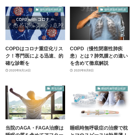
慢性閉塞性肺疾患
慢性閉塞性肺疾患
COPDはコロナ重症化リス
COPD（慢性閉塞性肺疾
ク！専門医による迅速、的
患）とは？肺気腫との違い
確な診断を
を含めて徹底解説
2020年9月14日
2020年8月8日
薄毛治療
睡眠時無呼吸症候群
当院のAGA・FAGA治療は
睡眠時無呼吸症の治療で枕
睡眠の質を含めてアフター
とマウスピースは効果薄！