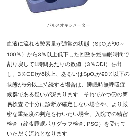
パルスオキシメーター
血液に流れる酸素量が通常の状態（SpO
が90～
2
100％）から3％以上低下した回数を総睡眠時間で
割り戻して1時間あたりの数値（3％ODI）を出
し、3％ODIが5以上、あるいはSpO
が90％以下の
2
状態が5分以上持続する場合は、睡眠時無呼吸症
候群である疑いが深まります。それでかつ②の簡
易検査で十分に診断が確定しない場合や、より厳
密な重症度の判定を行いたい場合、入院での精密
検査（終夜睡眠ポリグラフ検査: PSG）を受けて
いただく流れとなります。